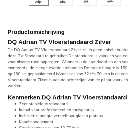
Productomschrijving
DQ Adrian TV Vloerstandaard Zilver
De DQ Adrian TV Vloerstandaard Zilver zal in geen enkele huiskam
deze TV Standaard te gebruiken,De standaard is voorzien van ee
voor diverse rand apparaten. Wanneer u de standaard op een vaste
monteerd u de meegeleverde stelpootjes De totale hoogte is 150
op 130 cm gepositioneerd is.Voor tv's van 32 t/m 70 inch is dit 
Vloerstandaard Zilver is aan de achterzijde van de pilaar voorzi
werken.
Kenmerken DQ Adrian TV Vloerstandaard 
Zeer stabiele tv standaard
Ideaal voor professioneel en thuisgebruik
Inclusief in hoogte verstelbaar glazen plateau
Kabelmanagement
Geschikt voor tv’s van 32-70 inch