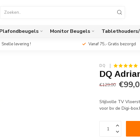
Plafondbeugels
Monitor Beugels
Tablethouders
Snelle levering !
Vanaf 75,- Gratis bezorgd
DQ 
DQ Adrian
€99,
€129,00
Stijlvolle TV Vloers
voor bv de Digi-box