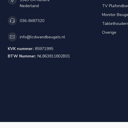
Nederland
TV Plafondbe
Monitor Beuge
036-8487320
Tablethouder
Overige
info@lcdwandbeugels.nl
KVK nummer:
85971995
BTW Nummer:
NL863811802B01