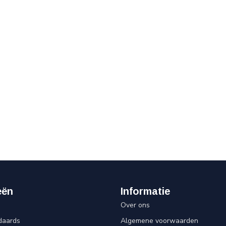
eën
Informatie
Over ons
daards
Algemene voorwaarden