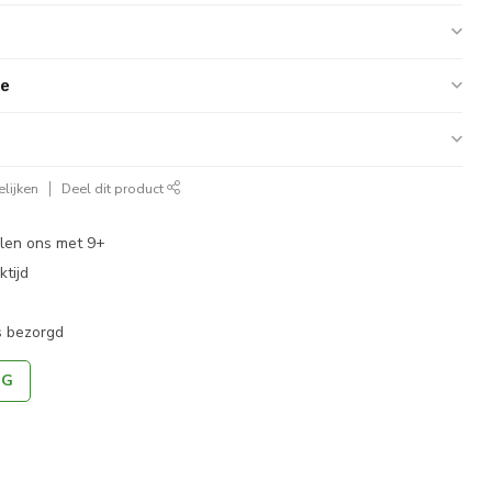
ie
lijken
Deel dit product
len ons met 9+
tijd
s bezorgd
NG