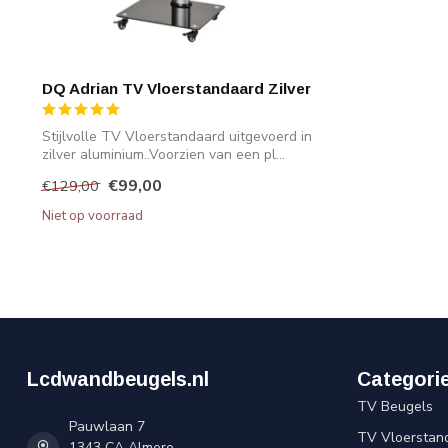
DQ Adrian TV Vloerstandaard Zilver
Stijlvolle TV Vloerstandaard uitgevoerd in
zilver aluminium..Voorzien van een pl...
€99,00
€129,00
Niet op voorraad
Lcdwandbeugels.nl
Categori
TV Beugels
Pauwlaan 7
TV Vloerstan
1343 CA Almere