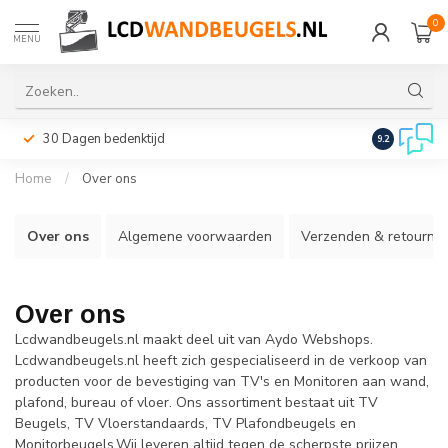
0
MENU
30 Dagen bedenktijd
Snelle leveri
9.2
Home
/
Over ons
Over ons
Algemene voorwaarden
Verzenden & retourne
Over ons
Lcdwandbeugels.nl maakt deel uit van Aydo Webshops.
Lcdwandbeugels.nl heeft zich gespecialiseerd in de verkoop van
producten voor de bevestiging van TV's en Monitoren aan wand,
plafond, bureau of vloer. Ons assortiment bestaat uit TV
Beugels, TV Vloerstandaards, TV Plafondbeugels en
Monitorbeugels.Wij leveren altijd tegen de scherpste prijzen.