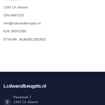
1343 CA Almere
036-8487320
info@lcdwandbeugels.nl
KVK: 85971995
BTW NR : NL863811802B01
Lcdwandbeugels.nl
Pauwlaan 7
1343 CA Almere