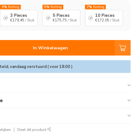
3%
Korting
5%
Korting
7%
Korting
3 Pieces
5 Pieces
10 Pieces
€179,45
/ Stuk
€175,75
/ Stuk
€172,05
/ Stuk
In Winkelwagen
eld, vandaag verstuurd ( voor 18:00 )
ie
lijken
Deel dit product