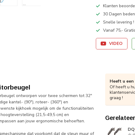
Klanten beoorde
30 Dagen bedenk
Snelle levering !
Vanaf 75,- Grati
VIDEO
Heeft u een
torbeugel
Of heeft u h
klantenservi
rbeugel ontworpen voor twee schermen tot 32"
graag !
ge kantel- (90°), roteer- (360°) en
enste kijkhoek mogelijk om de functionaliteiten
 hoogteverstelling (21,5-49,5 cm) en
Gerelatee
aanpassen aan jouw ergonomische behoeften.
DQ 
opmechanisme dat voorkomt dat de steun muur of