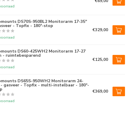
€69,00
voorraad
mounts DS70S-950BL2 Monitorarm 17-35"
asveer - Topfix - 180°-stop
€329,00
voorraad
omounts DS60-425WH2 Monitorarm 17-27
h - ruimtebesparend
€125,00
voorraad
omounts DS65S-950WH2 Monitorarm 24-
 - gasveer - Topfix - multi-instelbaar - 180°-
p
€369,00
voorraad