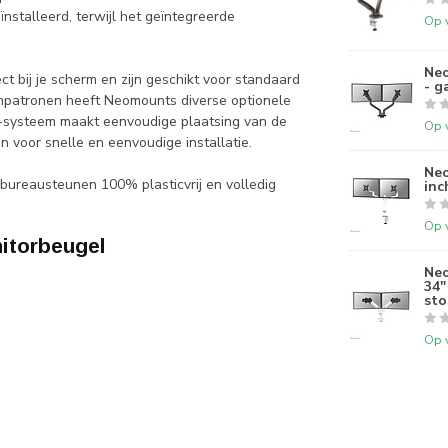
nstalleerd, terwijl het geïntegreerde
Op 
Neo
bij je scherm en zijn geschikt voor standaard
- g
patronen heeft Neomounts diverse optionele
-systeem maakt eenvoudige plaatsing van de
Op 
n voor snelle en eenvoudige installatie.
Ne
bureausteunen 100% plasticvrij en volledig
inc
Op 
itorbeugel
Ne
34"
sto
Op 