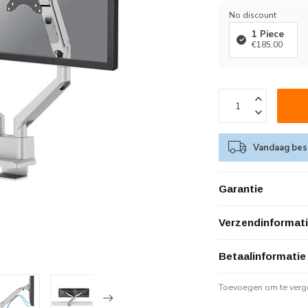
No discount
1 Piece
€185,00
Vandaag best
Garantie
Verzendinformat
Betaalinformatie
Toevoegen om te verge