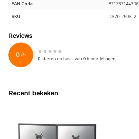
EAN Code
871737144306
SKU
DS70-250SL2
Reviews
0
/
5
0
sterren op basis van
0
beoordelingen
Recent bekeken