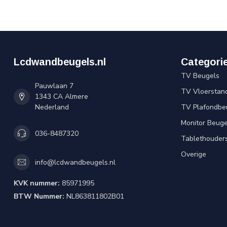
Lcdwandbeugels.nl
Categori
TV Beugels
Pauwlaan 7
TV Vloerstan
1343 CA Almere
Nederland
TV Plafondbe
Monitor Beuge
036-8487320
Tablethouder
Overige
info@lcdwandbeugels.nl
KVK nummer:
85971995
BTW Nummer:
NL863811802B01