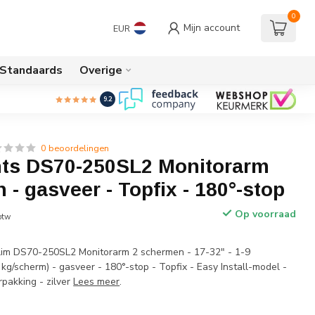
0
Mijn account
EUR
/Standaards
Overige
9.2
0 beoordelingen
s DS70-250SL2 Monitorarm
h - gasveer - Topfix - 180°-stop
Op voorraad
 btw
m DS70-250SL2 Monitorarm 2 schermen - 17-32" - 1-9
kg/scherm) - gasveer - 180°-stop - Topfix - Easy Install-model -
rpakking - zilver
Lees meer
.