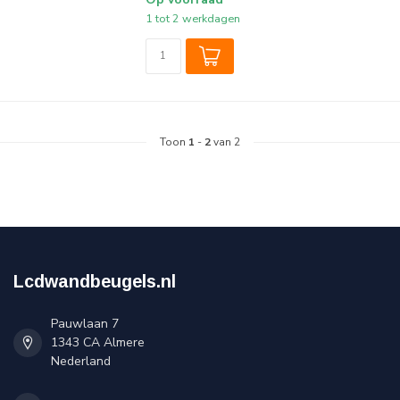
1 tot 2 werkdagen
Toon
1
-
2
van 2
Lcdwandbeugels.nl
Pauwlaan 7
1343 CA Almere
Nederland