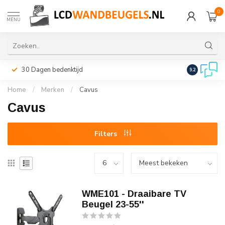
0
MENU
30 Dagen bedenktijd
Snelle leveri
9.2
Home
/
Merken
/
Cavus
Cavus
Filters
WME101 - Draaibare TV
Beugel 23-55''