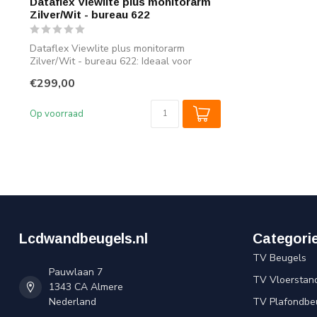
Dataflex Viewlite plus monitorarm
Zilver/Wit - bureau 622
Dataflex Viewlite plus monitorarm
Zilver/Wit - bureau 622: Ideaal voor
flexplekk...
€299,00
Op voorraad
Lcdwandbeugels.nl
Categori
TV Beugels
Pauwlaan 7
TV Vloerstan
1343 CA Almere
Nederland
TV Plafondbe