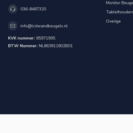
Monitor Beuge
036-8487320
Tablethouder
Overige
info@lcdwandbeugels.nl
KVK nummer:
85971995
BTW Nummer:
NL863811802B01