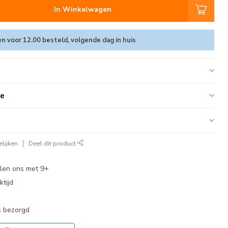
In Winkelwagen
 voor 12.00 besteld, volgende dag in huis
ie
lijken
Deel dit product
len ons met 9+
tijd
s bezorgd