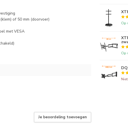
XT
estiging
(klem) of 50 mm (doorvoer)
Op 
ibel met VESA
XTR
zwa
chakeld)
Op 
DQ 
Nie
Je beoordeling toevoegen