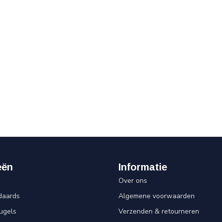
eën
Informatie
Over ons
daards
Algemene voorwaarden
ugels
Verzenden & retourneren