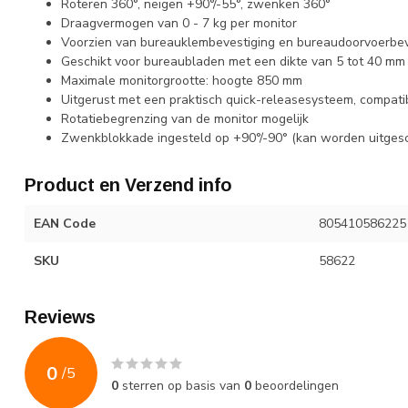
Roteren 360°, neigen +90°/-55°, zwenken 360°
Draagvermogen van 0 - 7 kg per monitor
Voorzien van bureauklembevestiging en bureaudoorvoerbev
Geschikt voor bureaubladen met een dikte van 5 tot 40 mm 
Maximale monitorgrootte: hoogte 850 mm
Uitgerust met een praktisch quick-releasesysteem, compat
Rotatiebegrenzing van de monitor mogelijk
Zwenkblokkade ingesteld op +90°/-90° (kan worden uitges
Product en Verzend info
EAN Code
805410586225
SKU
58622
Reviews
0
/
5
0
sterren op basis van
0
beoordelingen