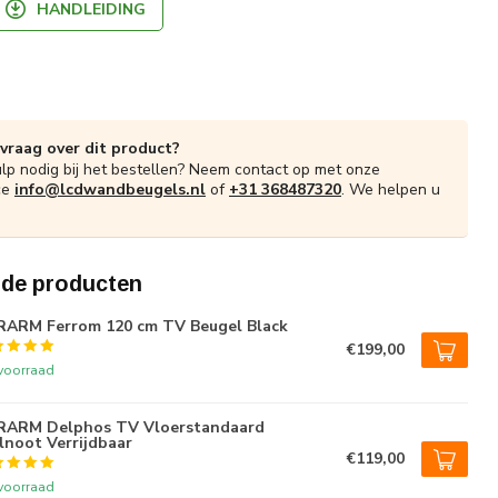
HANDLEIDING
 vraag over dit product?
ulp nodig bij het bestellen? Neem contact op met onze
ce
info@lcdwandbeugels.nl
of
+31 368487320
. We helpen u
rde producten
ARM Ferrom 120 cm TV Beugel Black
€199,00
voorraad
RARM Delphos TV Vloerstandaard
noot Verrijdbaar
€119,00
voorraad