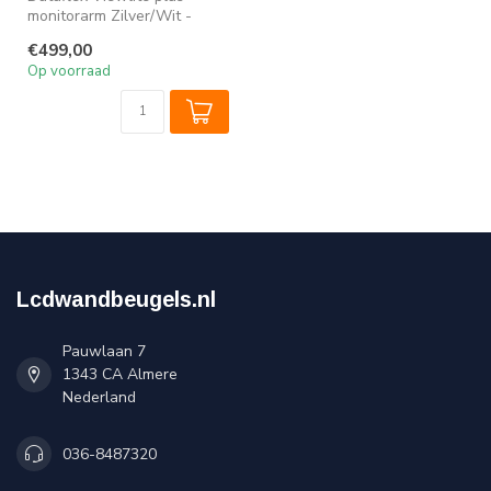
monitorarm Zilver/Wit -
bureau 652: Voor het
€499,00
bevestigen v...
Op voorraad
Lcdwandbeugels.nl
Pauwlaan 7
1343 CA Almere
Nederland
036-8487320