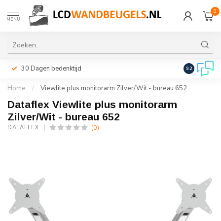
0
MENU
30 Dagen bedenktijd
Snelle leveri
9.2
Home
/
Viewlite plus monitorarm Zilver/Wit - bureau 652
Dataflex Viewlite plus monitorarm
Zilver/Wit - bureau 652
(0)
DATAFLEX