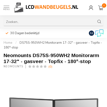
0
MENU
30 Dagen bedenktijd
Snelle leveri
9.2
Home
/
DS75S-950WH2 Monitorarm 17-32" - gasveer - Topfix -
180°-stop
Neomounts DS75S-950WH2 Monitorarm
17-32" - gasveer - Topfix - 180°-stop
(0)
NEOMOUNTS