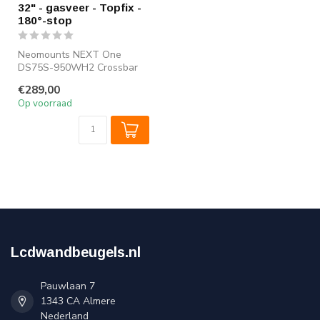
32" - gasveer - Topfix -
180°-stop
Neomounts NEXT One
DS75S-950WH2 Crossbar
monitorarm 2 schermen -
€289,00
17-32" - 1-8 kg...
Op voorraad
Lcdwandbeugels.nl
Pauwlaan 7
1343 CA Almere
Nederland