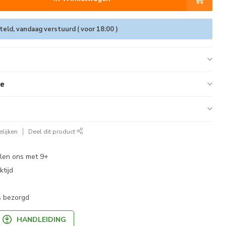
eld, vandaag verstuurd ( voor 18:00 )
ie
lijken
Deel dit product
len ons met 9+
tijd
s bezorgd
HANDLEIDING