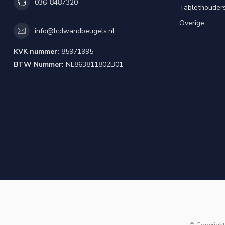
036-8487320
Tablethouder
Overige
info@lcdwandbeugels.nl
KVK nummer:
85971995
BTW Nummer:
NL863811802B01
© Copyrigh