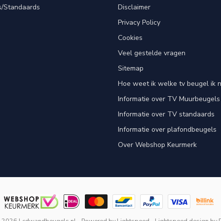
s/Standaards
Disclaimer
Privacy Policy
Cookies
Veel gestelde vragen
Sitemap
Hoe weet ik welke tv beugel ik 
Informatie over TV Muurbeugels
Informatie over TV standaards
Informatie over plafondbeugels
Over Webshop Keurmerk
t 2026 Lcdwandbeugels.nl
- Powered by
Lightspeed
-
Lightspeed design
by