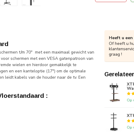
Heeft u een
ard
Of heeft u h
klantenservi
schermen t/m 70" met een maximaal gewicht van
graag !
t voor schermen met een VESA gatenpatroon van
emde wielen en hierdoor gemakkelijk te
ingen en een kanteloptie (17°) om de optimale
Gerelatee
n leidt kabels van de houder naar de tv. Een
XT
Wal
loerstandaard :
Op 
XT
Op 