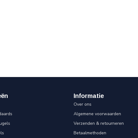
eën
Informatie
Over ons
daards
Algemene voorwaarden
ugels
Verzenden & retourneren
ls
Betaalmethoden