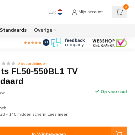
0
Mijn account
EUR
/Standaards
Overige
9.2
0 beoordelingen
s FL50-550BL1 TV
ndaard
Op voorraad
 btw
inch
 128 - 145 midden scherm
Lees meer
.
In Winkelwagen