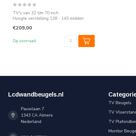
TV's van 32 t/m 70 inch
Hoogte verstelling 128 - 145 midden
scherm
€209,00
Op voorraad
Lcdwandbeugels.nl
Categori
TV Beugels
Pauwlaan 7
TV Vloerstan
1343 CA Almere
Nederland
TV Plafondbe
Monitor Beuge