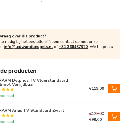
 vraag over dit product?
ulp nodig bij het bestellen? Neem contact op met onze
ce
info@lcdwandbeugels.nl
of
+31 368487320
. We helpen u
rde producten
RARM Delphos TV Vloerstandaard
noot Verrijdbaar
€119,00
voorraad
RARM Arius TV Standaard Zwart
€129,00
€99,00
voorraad