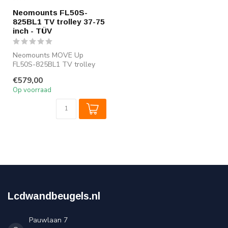
Neomounts FL50S-
825BL1 TV trolley 37-75
inch - TÜV
Neomounts MOVE Up
FL50S-825BL1 TV trolley
37-75" - max 70 kg -
€579,00
manueel h 104-157...
Op voorraad
Lcdwandbeugels.nl
Pauwlaan 7