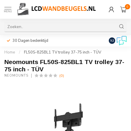
0
MENU
30 Dagen bedenktijd
Snelle leveri
9.2
Home
/
FL50S-825BL1 TV trolley 37-75 inch - TÜV
Neomounts FL50S-825BL1 TV trolley 37-
75 inch - TÜV
(0)
NEOMOUNTS