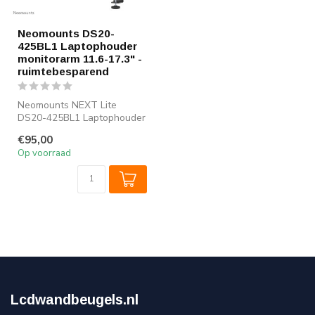
Neomounts DS20-
425BL1 Laptophouder
monitorarm 11.6-17.3" -
ruimtebesparend
Neomounts NEXT Lite
DS20-425BL1 Laptophouder
monitorarm - 11.6-17.3" - 0-
€95,00
5 kg - ...
Op voorraad
Lcdwandbeugels.nl