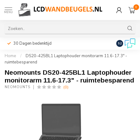
0
MENU
30 Dagen bedenktijd
Snelle leveri
9.2
Home
/
DS20-425BL1 Laptophouder monitorarm 11.6-17.3" -
ruimtebesparend
Neomounts DS20-425BL1 Laptophouder
monitorarm 11.6-17.3" - ruimtebesparend
(0)
NEOMOUNTS