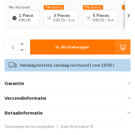
No discount
3%
Korting
5%
Korting
7%
Kor
1 Piece
3 Pieces
5 Pieces
1
€95,00
€92,15
/ Stuk
€90,25
/ Stuk
€
In Winkelwagen
Vandaag besteld, vandaag verstuurd ( voor 18:00 )
Garantie
Verzendinformatie
Betaalinformatie
Toevoegen om te vergelijken
Deel dit product