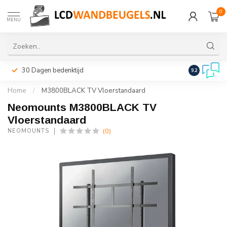
0
MENU
30 Dagen bedenktijd
Snelle leveri
9.2
Home
/
M3800BLACK TV Vloerstandaard
Neomounts M3800BLACK TV
Vloerstandaard
(0)
NEOMOUNTS