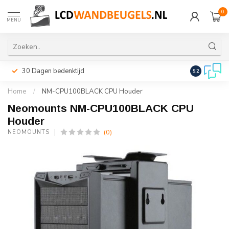
0
MENU
30 Dagen bedenktijd
Snelle leveri
9.2
Home
/
NM-CPU100BLACK CPU Houder
Neomounts NM-CPU100BLACK CPU
Houder
(0)
NEOMOUNTS