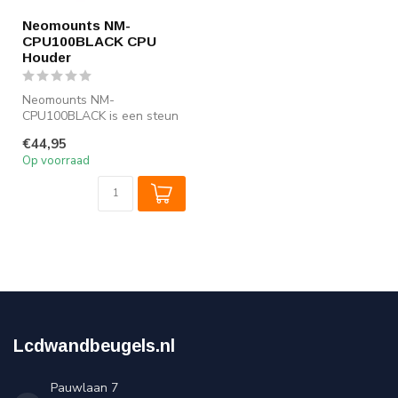
Neomounts NM-
CPU100BLACK CPU
Houder
Neomounts NM-
CPU100BLACK is een steun
waarmee u een PC of thin
€44,95
client aan het bu...
Op voorraad
Lcdwandbeugels.nl
Pauwlaan 7