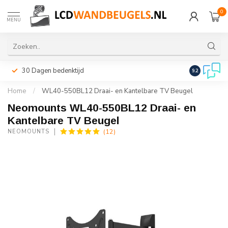
0
MENU
30 Dagen bedenktijd
Snelle leveri
9.2
Home
/
WL40-550BL12 Draai- en Kantelbare TV Beugel
Neomounts WL40-550BL12 Draai- en
Kantelbare TV Beugel
(12)
NEOMOUNTS