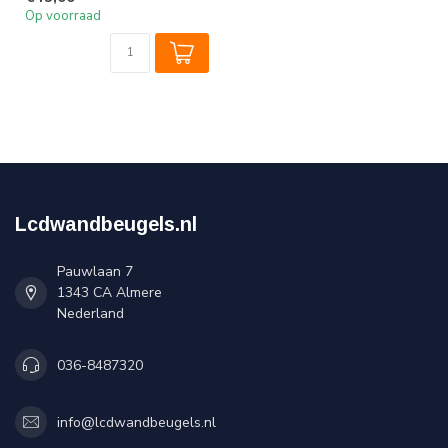
35 kg e...
Op voorraad
Lcdwandbeugels.nl
Pauwlaan 7
1343 CA Almere
Nederland
036-8487320
info@lcdwandbeugels.nl