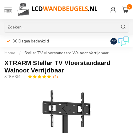
0
MENU
30 Dagen bedenktijd
Snelle leveri
9.2
Home
/
Stellar TV Vloerstandaard Walnoot Verrijdbaar
XTRARM Stellar TV Vloerstandaard
Walnoot Verrijdbaar
(2)
XTRARM 