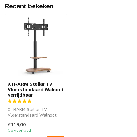
Recent bekeken
XTRARM Stellar TV
Vloerstandaard Walnoot
Verrijdbaar
XTRARM Stellar TV
Vloerstandaard Walnoot
geschikt voor tv's van 32 -
€119,00
70" (81 - ...
Op voorraad