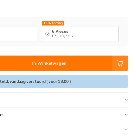
10%
Korting
6 Pieces
€71,10
/ Stuk
In Winkelwagen
eld, vandaag verstuurd ( voor 18:00 )
ie