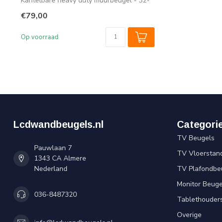
Kantelbare heavy duty muurbeugel - 32-
75" scher...
€79,00
Op voorraad
Lcdwandbeugels.nl
Categori
TV Beugels
Pauwlaan 7
TV Vloerstan
1343 CA Almere
Nederland
TV Plafondbe
Monitor Beuge
036-8487320
Tablethouder
Overige