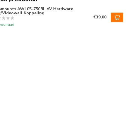
omounts AWL05-750BL AV Hardware
/Videowall Koppeling
€39,00
voorraad