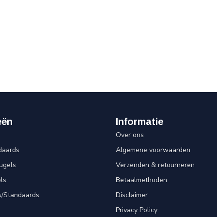
eën
Informatie
Over ons
daards
Algemene voorwaarden
ugels
Verzenden & retourneren
ls
Betaalmethoden
s/Standaards
Disclaimer
Privacy Policy