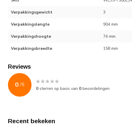
SKU
WL35-750BL1
Verpakkingsgewicht
3
Verpakkingslengte
904 mm
Verpakkingshoogte
74 mm
Verpakkingsbreedte
158 mm
Reviews
0
/
5
0
sterren op basis van
0
beoordelingen
Recent bekeken