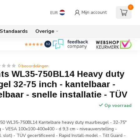
0
Mijn account
EUR
/Standaards
Overige
9.2
0 beoordelingen
s WL35-750BL14 Heavy duty
l 32-75 inch - kantelbaar -
lbaar - snelle installatie - TÜV
Op voorraad
w
50 WL35-750BL14 Kantelbare heavy duty muurbeugel - 32-75"
 - VESA 100x100-400x400 - d 9,3 cm - niveauverstelling -
. slot) - TÜV gecertificeerd - Rapid Install-model - Tilt Guard -