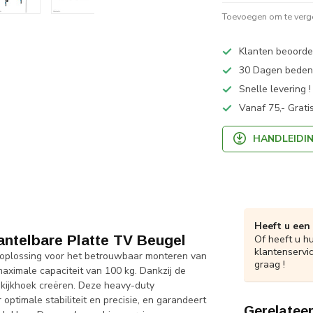
Toevoegen om te verge
Klanten beoorde
30 Dagen bedenk
Snelle levering !
Vanaf 75,- Grati
HANDLEIDI
Heeft u een
telbare Platte TV Beugel
Of heeft u h
klantenservi
oplossing voor het betrouwbaar monteren van
graag !
aximale capaciteit van 100 kg. Dankzij de
e kijkhoek creëren. Deze heavy-duty
ptimale stabiliteit en precisie, en garandeert
Gerelatee