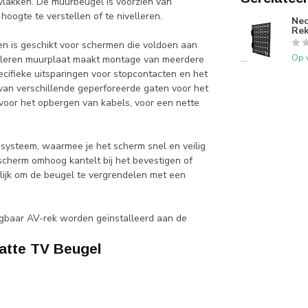
rvlakken. De muurbeugel is voorzien van
hoogte te verstellen of te nivelleren.
Ne
Rek
n is geschikt voor schermen die voldoen aan
Op 
lleren muurplaat maakt montage van meerdere
cifieke uitsparingen voor stopcontacten en het
van verschillende geperforeerde gaten voor het
voor het opbergen van kabels, voor een nette
systeem, waarmee je het scherm snel en veilig
scherm omhoog kantelt bij het bevestigen of
elijk om de beugel te vergrendelen met een
jgbaar AV-rek worden geïnstalleerd aan de
tte TV Beugel