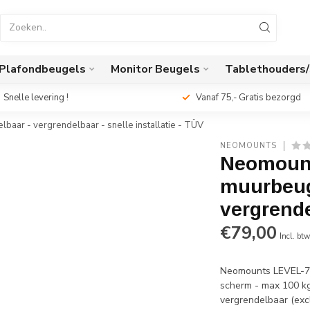
Plafondbeugels
Monitor Beugels
Tablethouders
Snelle levering !
Vanaf 75,- Gratis bezorgd
aar - vergrendelbaar - snelle installatie - TÜV
NEOMOUNTS
Neomount
muurbeuge
vergrende
€79,00
Incl. bt
Neomounts LEVEL-7
scherm - max 100 kg
vergrendelbaar (excl