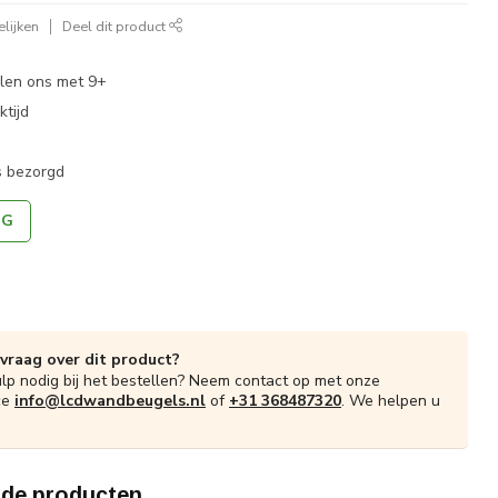
lijken
Deel dit product
len ons met 9+
tijd
s bezorgd
NG
 vraag over dit product?
ulp nodig bij het bestellen? Neem contact op met onze
ce
info@lcdwandbeugels.nl
of
+31 368487320
. We helpen u
rde producten