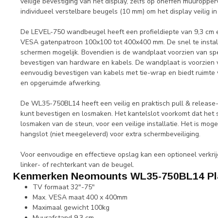
veilige bevestiging van het display, zelfs op oneffen muuroppe
individueel verstelbare beugels (10 mm) om het display veilig in 
De LEVEL-750 wandbeugel heeft een profieldiepte van 9,3 cm e
VESA gatenpatroon 100x100 tot 400x400 mm. De snel te insta
schermen mogelijk. Bovendien is de wandplaat voorzien van spe
bevestigen van hardware en kabels. De wandplaat is voorzien 
eenvoudig bevestigen van kabels met tie-wrap en biedt ruimte 
en opgeruimde afwerking.
De WL35-750BL14 heeft een veilig en praktisch pull & release-
kunt bevestigen en losmaken. Het kantelslot voorkomt dat het 
losmaken van de steun, voor een veilige installatie. Het is mog
hangslot (niet meegeleverd) voor extra schermbeveiliging.
Voor eenvoudige en effectieve opslag kan een optioneel verkri
linker- of rechterkant van de beugel.
Kenmerken Neomounts WL35-750BL14 Pla
TV formaat 32"-75"
Max. VESA maat 400 x 400mm
Maximaal gewicht 100kg
Muurafstand 9,3 cm