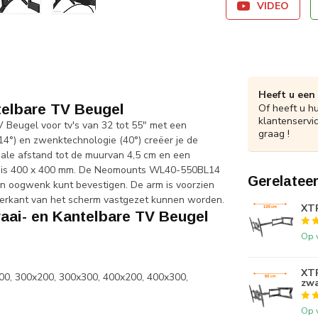
VIDEO
Heeft u een
elbare TV Beugel
Of heeft u h
klantenservi
Beugel voor tv's van 32 tot 55" met een
graag !
14°) en zwenktechnologie (40°) creëer je de
le afstand tot de muurvan 4,5 cm en een
t is 400 x 400 mm. De Neomounts WL40-550BL14
Gerelatee
en oogwenk kunt bevestigen. De arm is voorzien
erkant van het scherm vastgezet kunnen worden.
XTR
i- en Kantelbare TV Beugel
Op 
XTR
00, 300x200, 300x300, 400x200, 400x300,
zwa
Op 