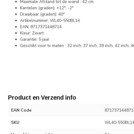
Maximale Afstand tot de wand : 42 cm
Kantelen (graden): +12°, -2°
Draaibaar (graden): 40°
Artikelnummer: WL40-550BL14
EAN: 8717371448714
Kleur: Zwart
Garantie: 5 jaar
Geschikt voor tv maten : 32 inch, 37 inch, 39 inch, 42 inch, 4
Product en Verzend info
EAN Code
871737144871
SKU
WL40-550BL1