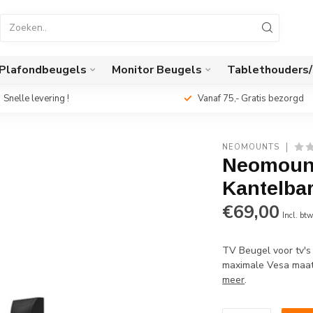
Plafondbeugels
Monitor Beugels
Tablethouders
Snelle levering !
Vanaf 75,- Gratis bezorgd
NEOMOUNTS
Neomount
Kantelba
€69,00
Incl. bt
TV Beugel voor tv's
maximale Vesa maat
meer
.