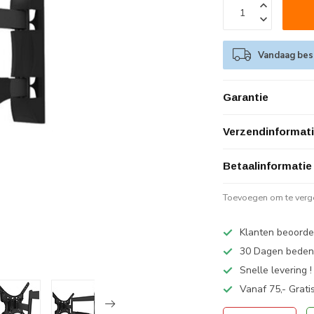
Vandaag best
Garantie
Verzendinformat
Betaalinformatie
Toevoegen om te verge
Klanten beoorde
30 Dagen bedenk
Snelle levering !
Vanaf 75,- Grati