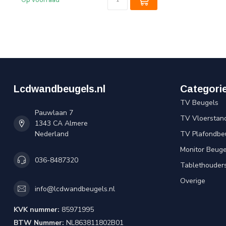
Op voorraad
Lcdwandbeugels.nl
Categori
TV Beugels
Pauwlaan 7
TV Vloerstan
1343 CA Almere
Nederland
TV Plafondbe
Monitor Beuge
036-8487320
Tablethouder
Overige
info@lcdwandbeugels.nl
KVK nummer:
85971995
BTW Nummer:
NL863811802B01