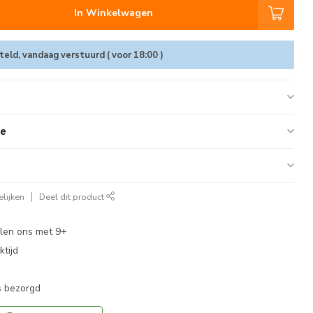
In Winkelwagen
eld, vandaag verstuurd ( voor 18:00 )
ie
lijken
Deel dit product
len ons met 9+
tijd
s bezorgd