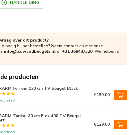
HANDLEIDING
 vraag over dit product?
ulp nodig bij het bestellen? Neem contact op met onze
ce
info@lcdwandbeugels.nl
of
+31 368487320
. We helpen u
rde producten
ARM Ferrom 120 cm TV Beugel Black
€199,00
voorraad
ARM Tantal 80 cm Flex 400 TV Beugel
rt
€129,00
voorraad