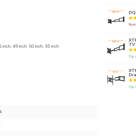
DQ 
Nie
XTR
TV 
6 inch, 49 inch, 50 inch, 55 inch
Op 
XTR
Dra
Op 
4
4