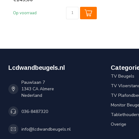
Op voorraad
Lcdwandbeugels.nl
Categori
TV Beugels
Pauwlaan 7
TV Vloerstan
1343 CA Almere
Nederland
TV Plafondbe
Monitor Beuge
036-8487320
Tablethouder
Overige
info@lcdwandbeugels.nl