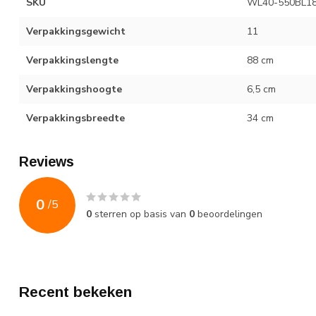
SKU
WL40-550BL1
Verpakkingsgewicht
11
Verpakkingslengte
88 cm
Verpakkingshoogte
6,5 cm
Verpakkingsbreedte
34 cm
Reviews
0
/
5
0
sterren op basis van
0
beoordelingen
Recent bekeken