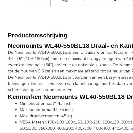
Productomschrijving
Neomounts WL40-550BL18 Draai- en Kant
De Neomounts WL40-550BL18 is een Draaibare en Kantelbare TV 
43"-75" (109-190 cm) met een maximaal draagvermogen van 45 kg.
zwenktechnologie (54°) creëer je de optimale kijkhoek. De Neo
tot de muurvan 5,5 cm en een maximale afstand tot de muur van
De Neomounts WL40-550BL18 is voorzien van een Easy-release s
bevestigen. De arm is voorzien van kabelmanagement, zodat even
scherm vastgezet kunnen worden.
Kenmerken Neomounts WL40-550BL18 Draa
Min. beeldformaat*: 43 inch
Max. beeldformaat*: 75 inch
Max. draagvermogen: 45 kg
VESA Maten : 100x100, 100x150, 100x200, 120x120, 200x1
300x300, 350x350, 400x200, 400x300, 400x400, 440x400, 5