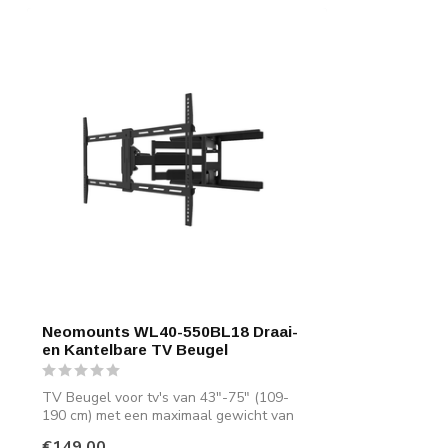
Neomounts WL40-550BL18 Draai-
en Kantelbare TV Beugel
TV Beugel voor tv's van 43"-75" (109-
190 cm) met een maximaal gewicht van
45 kg ...
€149,00