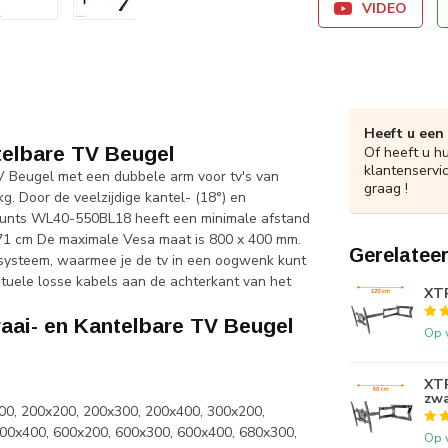
VIDEO
Heeft u een
elbare TV Beugel
Of heeft u h
klantenservi
Beugel met een dubbele arm voor tv's van
graag !
 Door de veelzijdige kantel- (18°) en
mounts WL40-550BL18 heeft een minimale afstand
 71 cm De maximale Vesa maat is 800 x 400 mm.
Gerelatee
ysteem, waarmee je de tv in een oogwenk kunt
tuele losse kabels aan de achterkant van het
XTR
i- en Kantelbare TV Beugel
Op 
XTR
zwa
00, 200x200, 200x300, 200x400, 300x200,
00x400, 600x200, 600x300, 600x400, 680x300,
Op 