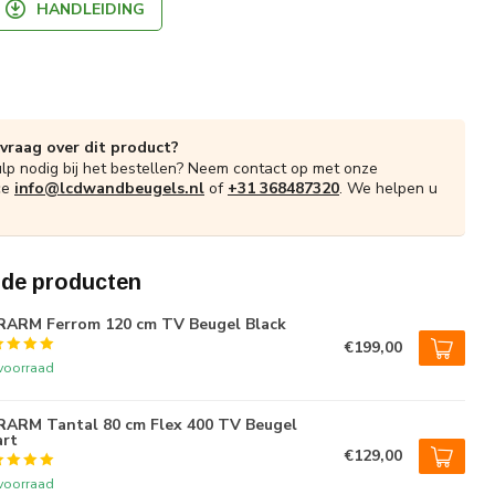
HANDLEIDING
 vraag over dit product?
ulp nodig bij het bestellen? Neem contact op met onze
ce
info@lcdwandbeugels.nl
of
+31 368487320
. We helpen u
rde producten
ARM Ferrom 120 cm TV Beugel Black
€199,00
voorraad
ARM Tantal 80 cm Flex 400 TV Beugel
rt
€129,00
voorraad