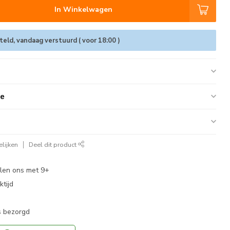
In Winkelwagen
eld, vandaag verstuurd ( voor 18:00 )
ie
lijken
Deel dit product
len ons met 9+
tijd
s bezorgd