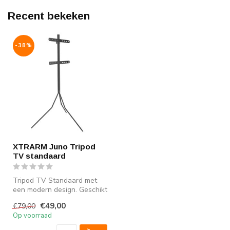
Recent bekeken
-38%
XTRARM Juno Tripod
TV standaard
Tripod TV Standaard met
een modern design. Geschikt
voor tv's van 32"-65" (81-
€49,00
€79,00
16...
Op voorraad