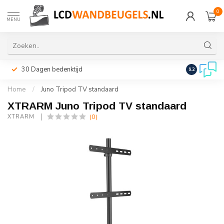
0
MENU
30 Dagen bedenktijd
Snelle leveri
9.2
Home
/
Juno Tripod TV standaard
XTRARM Juno Tripod TV standaard
(0)
XTRARM 