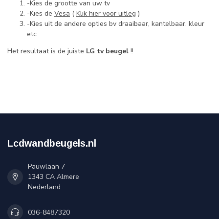
-Kies de grootte van uw tv
-Kies de
Vesa
(
Klik hier voor uitleg
)
-Kies uit de andere opties bv draaibaar, kantelbaar, kleur
etc
Het resultaat is de juiste
LG tv beugel
!!
Lcdwandbeugels.nl
Pauwlaan 7
1343 CA Almere
Nederland
036-8487320