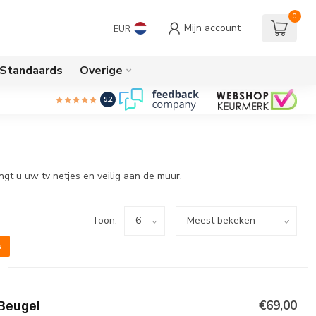
0
Mijn account
EUR
/Standaards
Overige
9.2
t u uw tv netjes en veilig aan de muur.
Toon:
s
€69,00
Beugel