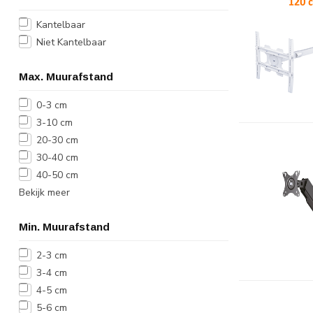
Kantelbaar
Niet Kantelbaar
Max. Muurafstand
0-3 cm
3-10 cm
20-30 cm
30-40 cm
40-50 cm
Bekijk meer
Min. Muurafstand
2-3 cm
3-4 cm
4-5 cm
5-6 cm