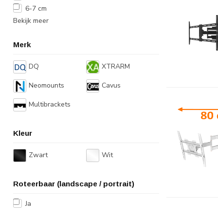
6-7 cm
Bekijk meer
Merk
DQ
XTRARM
Neomounts
Cavus
Multibrackets
Kleur
Zwart
Wit
Roteerbaar (landscape / portrait)
Ja